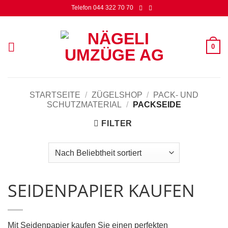
Zum
Telefon 044 322 70 70
Inhalt
springen
0
STARTSEITE
/
ZÜGELSHOP
/
PACK- UND
SCHUTZMATERIAL
/
PACKSEIDE
FILTER
SEIDENPAPIER KAUFEN
Mit Seidenpapier kaufen Sie einen perfekten