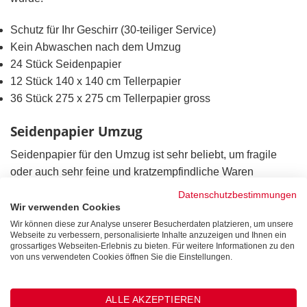
Schutz für Ihr Geschirr (30-teiliger Service)
Kein Abwaschen nach dem Umzug
24 Stück Seidenpapier
12 Stück 140 x 140 cm Tellerpapier
36 Stück 275 x 275 cm Tellerpapier gross
Seidenpapier Umzug
Seidenpapier für den Umzug ist sehr beliebt, um fragile
oder auch sehr feine und kratzempfindliche Waren
einzuschlagen. Es handelt sich bei Seidenpapier, das oft
Datenschutzbestimmungen
auch als Packseide bezeichnet wird, um eine sehr weiche
Wir verwenden Cookies
Papiersorte. Neben seiner Verwendung zum Einschlagen
Wir können diese zur Analyse unserer Besucherdaten platzieren, um unsere
Webseite zu verbessern, personalisierte Inhalte anzuzeigen und Ihnen ein
von Geschirr, Vasen, Gläsern oder anderen zerbrechlichen
grossartiges Webseiten-Erlebnis zu bieten. Für weitere Informationen zu den
Gegenständen, eignet es sich auch zum Auspolstern von
von uns verwendeten Cookies öffnen Sie die Einstellungen.
Kisten oder Kartons. Packseide kann auch gut als
Zwischenlage benutzt werden, um so zum Beispiel Kratzer
ALLE AKZEPTIEREN