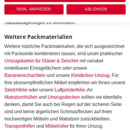
an kostbaren Schmuckstücken vorzubeugen oder gegen
Verschmutzung zu schützen. Bei empfindlicher Kleidung
NEIN, ANPASSEN
ABLEHNEN
helfen Packseiden auch optimal um Flusen oder
Staubablagerungen zu verhindern.
Weitere Packmaterialien
Weitere nützliche Packmaterialien, die sich ausgezeichnet
mit Packseide kombinieren lassen, sind unser praktischer
Umzugskarton für Gläser & Geschirr
mit variabel
einteilbaren Einlagefächern oder unsere
Bananenschachteln
und unsere
Kleiderbox Umzug
. Für
Ihre stossempfindlichen Möbel empfehlen wir Ihnen unsere
Stretchfolie
oder unsere
Luftpolsterfolie
. An
Matratzenhüllen
und
Umzugsdecken
sollten sie ebenfalls
denken, damit Sie auch bei Regen auf der sicheren Seite
sind und keine ärgerlichen Schmutzflecken auf Ihren
hochwertigen Möbeln und Matratzen zurückbleiben.
Transporthilfen
und
Möbelroller
für Ihren Umzug