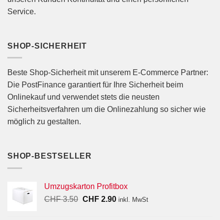
Service.
SHOP-SICHERHEIT
Beste Shop-Sicherheit mit unserem E-Commerce Partner:
Die PostFinance garantiert für Ihre Sicherheit beim
Onlinekauf und verwendet stets die neusten
Sicherheitsverfahren um die Onlinezahlung so sicher wie
möglich zu gestalten.
SHOP-BESTSELLER
Umzugskarton Profitbox
Ursprünglicher
Aktueller
CHF
3.50
CHF
2.90
inkl. MwSt
Preis
Preis
war:
ist: