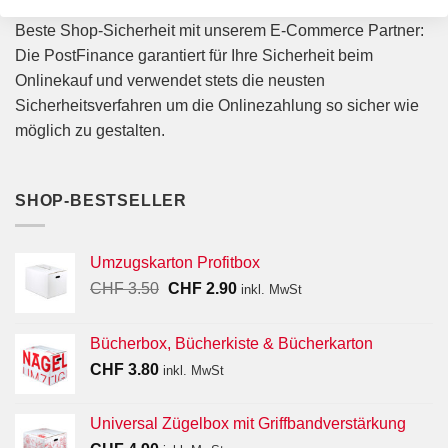
Beste Shop-Sicherheit mit unserem E-Commerce Partner:
Die PostFinance garantiert für Ihre Sicherheit beim
Onlinekauf und verwendet stets die neusten
Sicherheitsverfahren um die Onlinezahlung so sicher wie
möglich zu gestalten.
SHOP-BESTSELLER
Umzugskarton Profitbox
Ursprünglicher
Aktueller
CHF
3.50
CHF
2.90
inkl. MwSt
Preis
Preis
war:
ist:
Bücherbox, Bücherkiste & Bücherkarton
CHF 3.50
CHF 2.90.
CHF
3.80
inkl. MwSt
Universal Zügelbox mit Griffbandverstärkung