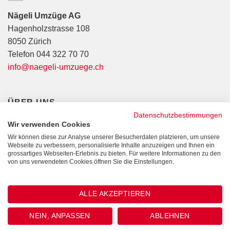
Nägeli Umzüge AG
Hagenholzstrasse 108
8050 Zürich
Telefon 044 322 70 70
info@naegeli-umzuege.ch
ÜBER UNS
Datenschutzbestimmungen
Wir verwenden Cookies
Nägeli Umzüge AG funktioniert seit über 50 Jahren als
Wir können diese zur Analyse unserer Besucherdaten platzieren, um unsere
Familienbetrieb und rekrutiert seine Mitarbeiter fast
Webseite zu verbessern, personalisierte Inhalte anzuzeigen und Ihnen ein
grossartiges Webseiten-Erlebnis zu bieten. Für weitere Informationen zu den
ausschliesslich aus der Verwandtschaft. Damit bieten wir
von uns verwendeten Cookies öffnen Sie die Einstellungen.
unseren Kunden Kontinuität und einen persönlichen
Service.
ALLE AKZEPTIEREN
NEIN, ANPASSEN
ABLEHNEN
SHOP-SICHERHEIT