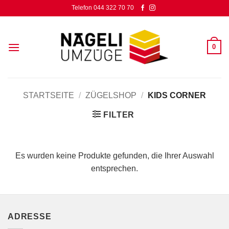
Zum
Telefon 044 322 70 70
Inhalt
springen
0
STARTSEITE
/
ZÜGELSHOP
/
KIDS CORNER
FILTER
Es wurden keine Produkte gefunden, die Ihrer Auswahl
entsprechen.
ADRESSE