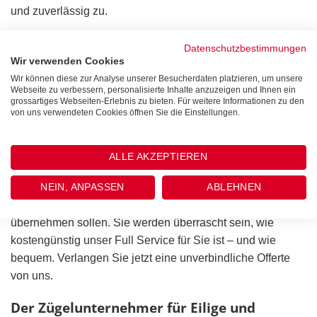
und zuverlässig zu.
Das Zügelunternehmen für grosse Haushalte
Datenschutzbestimmungen
Wir verwenden Cookies
Als Zügelunternehmen organisieren wir selbstverständlich
Wir können diese zur Analyse unserer Besucherdaten platzieren, um unsere
auch Umzüge für grosse Haushalte.
Webseite zu verbessern, personalisierte Inhalte anzuzeigen und Ihnen ein
grossartiges Webseiten-Erlebnis zu bieten. Für weitere Informationen zu den
von uns verwendeten Cookies öffnen Sie die Einstellungen.
Wenn Familien oder Paare zügeln, dann bedeutet dies
meistens, dass viele Möbel und Gegenstände demontiert,
sicher verpackt, transportiert und wieder montiert werden
ALLE AKZEPTIEREN
müssen. Entscheiden Sie selbst, ob wir für Sie einzelne
Arbeiten, wie die Demontage und Montage von Möbeln,
NEIN, ANPASSEN
ABLEHNEN
Vorhängen etc., ausführen oder gleich den Komplettumzug
übernehmen sollen. Sie werden überrascht sein, wie
kostengünstig unser Full Service für Sie ist – und wie
bequem. Verlangen Sie jetzt eine unverbindliche Offerte
von uns.
Der Zügelunternehmer für Eilige und