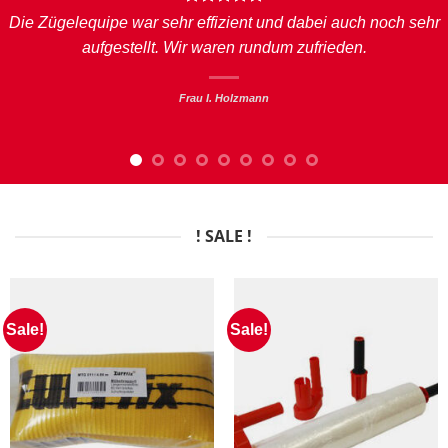
Die Zügelequipe war sehr effizient und dabei auch noch sehr
aufgestellt. Wir waren rundum zufrieden.
Frau I. Holzmann
! SALE !
Sale!
Sale!