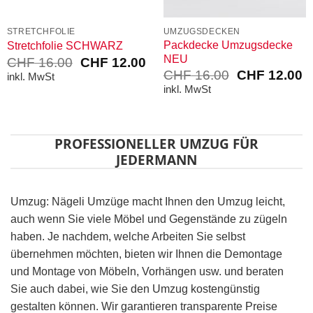
STRETCHFOLIE
UMZUGSDECKEN
Packdecke Umzugsdecke
Stretchfolie SCHWARZ
NEU
Ursprünglicher
Aktueller
CHF
16.00
CHF
12.00
Ursprünglich
A
Preis
Preis
CHF
16.00
CHF
12.00
inkl. MwSt
Preis
P
war:
ist:
inkl. MwSt
war:
is
CHF 16.00
CHF 12.00.
CHF 16.00
C
PROFESSIONELLER UMZUG FÜR
JEDERMANN
Umzug: Nägeli Umzüge macht Ihnen den Umzug leicht,
auch wenn Sie viele Möbel und Gegenstände zu zügeln
haben. Je nachdem, welche Arbeiten Sie selbst
übernehmen möchten, bieten wir Ihnen die Demontage
und Montage von Möbeln, Vorhängen usw. und beraten
Sie auch dabei, wie Sie den Umzug kostengünstig
gestalten können. Wir garantieren transparente Preise