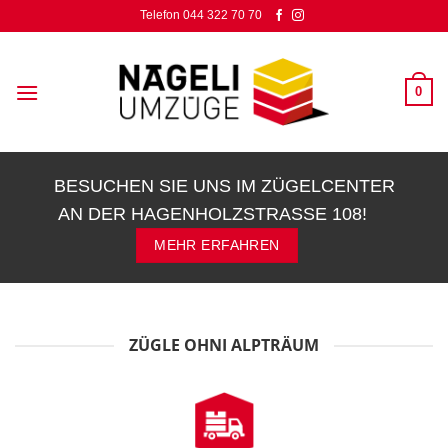
Zum
Telefon 044 322 70 70
Inhalt
springen
0
BESUCHEN SIE UNS IM ZÜGELCENTER
AN DER HAGENHOLZSTRASSE 108!
MEHR ERFAHREN
ZÜGLE OHNI ALPTRÄUM