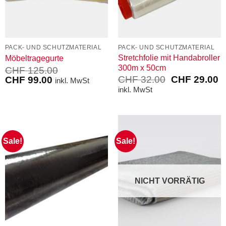
PACK- UND SCHUTZMATERIAL
PACK- UND SCHUTZMATERIAL
Stretchfolie mit Handabroller
Möbeltragegurte
300m x 50cm
CHF
125.00
Ursprünglich
A
Ursprünglicher
Aktueller
CHF
32.00
CHF
29.00
CHF
99.00
inkl. MwSt
Preis
P
Preis
Preis
inkl. MwSt
war:
is
war:
ist:
CHF 32.00
C
CHF 125.00
CHF 99.00.
Sale!
Sale!
NICHT VORRÄTIG