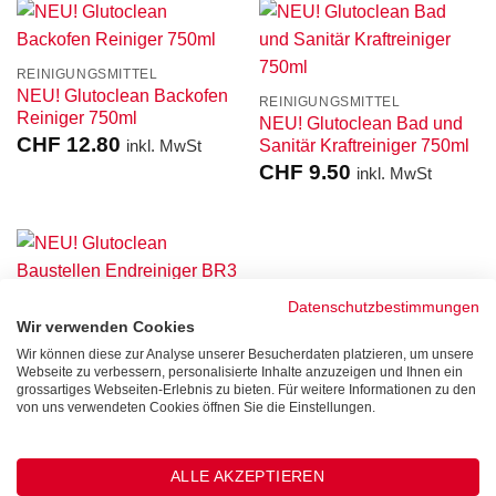
REINIGUNGSMITTEL
NEU! Glutoclean Backofen
REINIGUNGSMITTEL
Reiniger 750ml
NEU! Glutoclean Bad und
CHF
12.80
inkl. MwSt
Sanitär Kraftreiniger 750ml
CHF
9.50
inkl. MwSt
Datenschutzbestimmungen
Wir verwenden Cookies
REINIGUNGSMITTEL
NEU! Glutoclean
Wir können diese zur Analyse unserer Besucherdaten platzieren, um unsere
Webseite zu verbessern, personalisierte Inhalte anzuzeigen und Ihnen ein
Baustellen Endreiniger BR3
grossartiges Webseiten-Erlebnis zu bieten. Für weitere Informationen zu den
1L
von uns verwendeten Cookies öffnen Sie die Einstellungen.
CHF
14.50
inkl. MwSt
ALLE AKZEPTIEREN