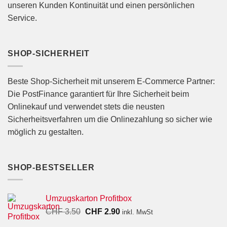
unseren Kunden Kontinuität und einen persönlichen
Service.
SHOP-SICHERHEIT
Beste Shop-Sicherheit mit unserem E-Commerce Partner:
Die PostFinance garantiert für Ihre Sicherheit beim
Onlinekauf und verwendet stets die neusten
Sicherheitsverfahren um die Onlinezahlung so sicher wie
möglich zu gestalten.
SHOP-BESTSELLER
Umzugskarton Profitbox
Ursprünglicher
Aktueller
CHF
3.50
CHF
2.90
inkl. MwSt
Preis
Preis