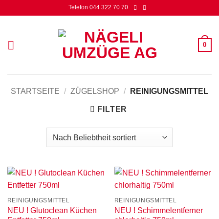
Zum
Telefon 044 322 70 70
Inhalt
springen
0
STARTSEITE
/
ZÜGELSHOP
/
REINIGUNGSMITTEL
FILTER
REINIGUNGSMITTEL
REINIGUNGSMITTEL
NEU ! Glutoclean Küchen
NEU ! Schimmelentferner