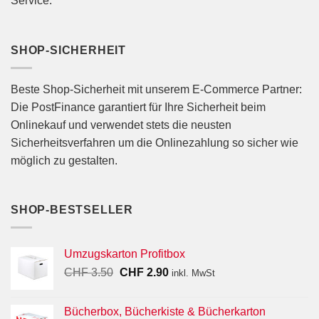
Service.
SHOP-SICHERHEIT
Beste Shop-Sicherheit mit unserem E-Commerce Partner:
Die PostFinance garantiert für Ihre Sicherheit beim
Onlinekauf und verwendet stets die neusten
Sicherheitsverfahren um die Onlinezahlung so sicher wie
möglich zu gestalten.
SHOP-BESTSELLER
Umzugskarton Profitbox
Ursprünglicher
Aktueller
CHF
3.50
CHF
2.90
inkl. MwSt
Preis
Preis
war:
ist:
Bücherbox, Bücherkiste & Bücherkarton
CHF 3.50
CHF 2.90.