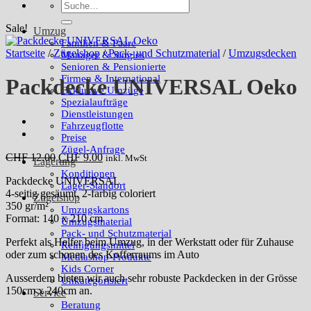
Suche
nach:
Sale!
Umzug
Familien & Paare
Startseite
/
Zügelshop
/
Pack- und Schutzmaterial
/
Umzugsdecken
Manager & Singles
Senioren & Pensionierte
Firmen & International
Packdecke UNIVERSAL Oeko
Exklusive Umzüge
Spezialaufträge
Dienstleistungen
Fahrzeugflotte
Preise
Zügel-Anfrage
Ursprünglicher
Aktueller
CHF
12.00
CHF
9.00
inkl. MwSt
Lagerung
Preis
Preis
Konditionen
Packdecke UNIVERSAL
war:
ist:
Lager-Standort
4-seitig gesäumt, 2-farbig coloriert
CHF 12.00
CHF 9.00.
Zügelshop
350 gr/m²
Umzugskartons
Format: 140 x 210 cm
Umzugsmaterial
Pack- und Schutzmaterial
Perfekt als Helfer beim Umzug, in der Werkstatt oder für Zuhause
Reinigungsmittel
oder zum schonen des Kofferraums im Auto
Mediashop-Produkte
Kids Corner
Ausserdem bieten wir auch sehr robuste Packdecken in der Grösse
Unkategorisiert
150cm x 240cm an.
Service
Beratung