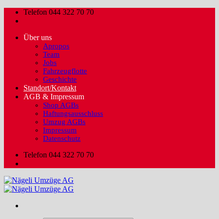
Zum
Telefon 044 322 70 70
Inhalt
springen
Über uns
Apropos
Team
Jobs
Fahrzeugflotte
Geschichte
Standort/Kontakt
AGB & Impressum
Shop AGBs
Haftungsausschluss
Umzug AGBs
Impressum
Datenschutz
Telefon 044 322 70 70