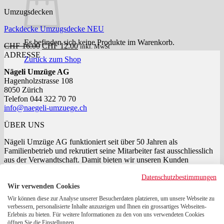
Umzugsdecken
Packdecke Umzugsdecke NEU
Es befinden sich keine Produkte im Warenkorb.
Ursprünglicher
Aktueller
CHF
16.00
CHF
12.00
inkl. MwSt
Preis
Preis
ADRESSE
Zurück zum Shop
war:
ist:
Nägeli Umzüge AG
CHF 16.00
CHF 12.00.
Hagenholzstrasse 108
8050 Zürich
Telefon 044 322 70 70
info@naegeli-umzuege.ch
ÜBER UNS
Nägeli Umzüge AG funktioniert seit über 50 Jahren als
Familienbetrieb und rekrutiert seine Mitarbeiter fast ausschliesslich
aus der Verwandtschaft. Damit bieten wir unseren Kunden
Kontinuität und einen persönlichen Service.
Datenschutzbestimmungen
SHOP-Sicherheit
Wir verwenden Cookies
Wir können diese zur Analyse unserer Besucherdaten platzieren, um unsere Webseite zu
Beste Shop-Sicherheit mit unserem E-Commerce Partner: Die
verbessern, personalisierte Inhalte anzuzeigen und Ihnen ein grossartiges Webseiten-
PostFinance garantiert für Ihre Sicherheit beim Onlinekauf und
Erlebnis zu bieten. Für weitere Informationen zu den von uns verwendeten Cookies
verwendet stets die neusten Sicherheitsverfahren um die
öffnen Sie die Einstellungen.