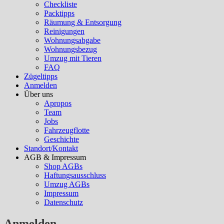
Checkliste
Packtipps
Räumung & Entsorgung
Reinigungen
Wohnungsabgabe
Wohnungsbezug
Umzug mit Tieren
FAQ
Zügeltipps
Anmelden
Über uns
Apropos
Team
Jobs
Fahrzeugflotte
Geschichte
Standort/Kontakt
AGB & Impressum
Shop AGBs
Haftungsausschluss
Umzug AGBs
Impressum
Datenschutz
Anmelden