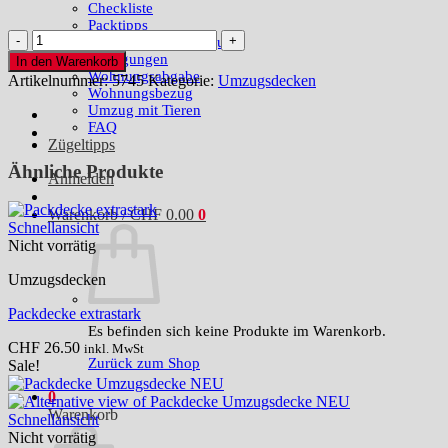
Checkliste
Packtipps
Packdecke
Räumung & Entsorgung
UNIVERSAL
Reinigungen
In den Warenkorb
Oeko
Wohnungsabgabe
Artikelnummer:
5745
Kategorie:
Umzugsdecken
Menge
Wohnungsbezug
Umzug mit Tieren
FAQ
Zügeltipps
Ähnliche Produkte
Anmelden
Warenkorb /
CHF
0.00
0
Schnellansicht
Nicht vorrätig
Umzugsdecken
Packdecke extrastark
Es befinden sich keine Produkte im Warenkorb.
CHF
26.50
inkl. MwSt
Zurück zum Shop
Sale!
0
Warenkorb
Schnellansicht
Nicht vorrätig