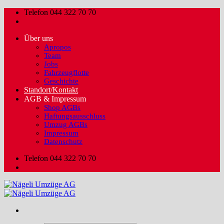
Zum
Telefon 044 322 70 70
Inhalt
springen
Über uns
Apropos
Team
Jobs
Fahrzeugflotte
Geschichte
Standort/Kontakt
AGB & Impressum
Shop AGBs
Haftungsausschluss
Umzug AGBs
Impressum
Datenschutz
Telefon 044 322 70 70