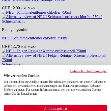
CHF
12.90
inkl. MwSt
Schnellansicht
Reinigungsmittel
NEU! Schimmelentferner chlorfrei 750ml
CHF
12.70
inkl. MwSt
Schnellansicht
Datenschutzbestimmungen
Reinigungsmittel
Wir verwenden Cookies
NEU! Felgen Reiniger Xtreme professionell 750ml
Wir können diese zur Analyse unserer Besucherdaten platzieren, um unsere Webseite zu
verbessern, personalisierte Inhalte anzuzeigen und Ihnen ein grossartiges Webseiten-
CHF
19.40
Erlebnis zu bieten. Für weitere Informationen zu den von uns verwendeten Cookies
inkl. MwSt
öffnen Sie die Einstellungen.
ADRESSE
Nägeli Umzüge AG
Hagenholzstrasse 108
Alle akzeptieren