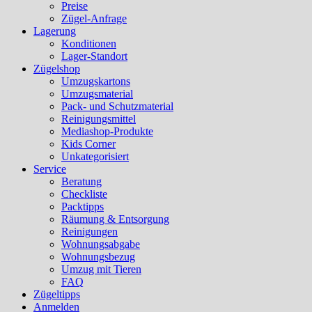
Preise
Zügel-Anfrage
Lagerung
Konditionen
Lager-Standort
Zügelshop
Umzugskartons
Umzugsmaterial
Pack- und Schutzmaterial
Reinigungsmittel
Mediashop-Produkte
Kids Corner
Unkategorisiert
Service
Beratung
Checkliste
Packtipps
Räumung & Entsorgung
Reinigungen
Wohnungsabgabe
Wohnungsbezug
Umzug mit Tieren
FAQ
Zügeltipps
Anmelden