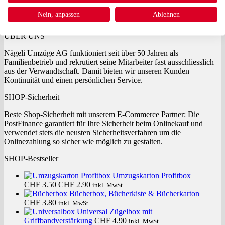
8050 Zürich
Telefon 044 322 70 70
Nein, anpassen
Ablehnen
info@naegeli-umzuege.ch
ÜBER UNS
Nägeli Umzüge AG funktioniert seit über 50 Jahren als
Familienbetrieb und rekrutiert seine Mitarbeiter fast ausschliesslich
aus der Verwandtschaft. Damit bieten wir unseren Kunden
Kontinuität und einen persönlichen Service.
SHOP-Sicherheit
Beste Shop-Sicherheit mit unserem E-Commerce Partner: Die
PostFinance garantiert für Ihre Sicherheit beim Onlinekauf und
verwendet stets die neusten Sicherheitsverfahren um die
Onlinezahlung so sicher wie möglich zu gestalten.
SHOP-Bestseller
Umzugskarton Profitbox
Ursprünglicher
Aktueller
CHF
3.50
CHF
2.90
inkl. MwSt
Preis
Preis
Bücherbox, Bücherkiste & Bücherkarton
war:
ist:
CHF
3.80
inkl. MwSt
CHF 3.50
CHF 2.90.
Universal Zügelbox mit
Griffbandverstärkung
CHF
4.90
inkl. MwSt