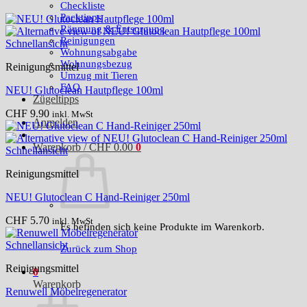
Checkliste
Packtipps
Räumung & Entsorgung
Reinigungen
Schnellansicht
Wohnungsabgabe
Wohnungsbezug
Reinigungsmittel
Umzug mit Tieren
FAQ
NEU! Glutoclean Hautpflege 100ml
Zügeltipps
CHF
9.90
inkl. MwSt
Anmelden
Warenkorb /
CHF
0.00
0
Schnellansicht
Reinigungsmittel
NEU! Glutoclean C Hand-Reiniger 250ml
CHF
5.70
inkl. MwSt
Es befinden sich keine Produkte im Warenkorb.
Schnellansicht
Zurück zum Shop
Reinigungsmittel
0
Warenkorb
Renuwell Möbelregenerator