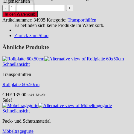
Eigenschaften
NEU
!
In den Warenkorb
Montagekissen
Artikelnummer:
34995
Kategorie:
Transporthilfen
Winbag
Es befinden sich keine Produkte im Warenkorb.
135kg
Tragkraft
Zurück zum Shop
Menge
Ähnliche Produkte
Schnellansicht
Transporthilfen
Rollplatte 60x50cm
CHF
135.00
inkl. MwSt
Sale!
Schnellansicht
Pack- und Schutzmaterial
Möbeltragegurte