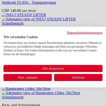
Wolfcraft TS 850 – Transportsystem
CHF
140.00
inkl. MwSt
Schnellansicht
Transporthilfen
Datenschutzbestimmungen
Wir verwenden Cookies
!NEU! STEADY LIFTER
Wir können diese zur Analyse unserer Besucherdaten platzieren, um unsere Webseite zu
verbessern, personalisierte Inhalte anzuzeigen und Ihnen ein grossartiges Webseiten-
CHF
13.50
inkl. MwSt
Erlebnis zu bieten. Für weitere Informationen zu den von uns verwendeten Cookies
öffnen Sie die Einstellungen.
Schnellansicht
Transporthilfen
Alle akzeptieren
Sackkarre mit Treppenrutsche
Nein, anpassen
Ablehnen
CHF
125.00
inkl. MwSt
Schnellansicht
Pack- und Schutzmaterial