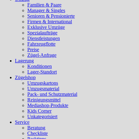
Familien & Paare
Manager & Singles
Senioren & Pensionierte
Firmen & International
Exklusive Umzüge
Spezialaufträge
Dienstleistungen
Fahrzeugflotte
Preise
Zügel-Anfrage
Lagerung
Konditionen
Lager-Standort
Zügelshop
Umzugskartons
Umzugsmaterial
Pack- und Schutzmaterial
Reinigungsmittel
Mediashop-Produkte
Kids Corner
Unkategorisiert
Service
Beratung
Checkliste
Packtipps