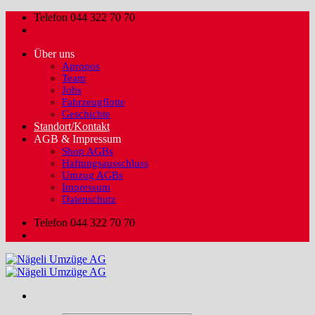
Zum
Telefon 044 322 70 70
Inhalt
springen
Über uns
Apropos
Team
Jobs
Fahrzeugflotte
Geschichte
Standort/Kontakt
AGB & Impressum
Shop AGBs
Haftungsausschluss
Umzug AGBs
Impressum
Datenschutz
Telefon 044 322 70 70