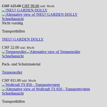
Ursprünglicher
Aktueller
CHF
125.00
CHF
99.00
inkl. MwSt
Preis
Preis
war:
ist:
CHF 125.00
CHF 99.00.
Schnellansicht
Nicht vorrätig
Transporthilfen
!NEU! GARDEN DOLLY
CHF
22.00
inkl. MwSt
Schnellansicht
Pack- und Schutzmaterial
Treppenroller
CHF
811.00
inkl. MwSt
Schnellansicht
Transporthilfen