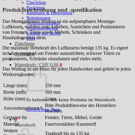
Checkliste
Packtipps
Produktbeschreibung und -spezifikation
Räumung & Entsorgung
Reinigungen
Das Montagekissen Winbag ist ein aufpumpbares Montage-
Wohnungsabgabe
Luftkissen, welches zum Anheben, Ausrichten und Positionieren
Wohnungsbezug
von Fenstern, Türen sowie Möbeln, Schränken und
Umzug mit Tieren
Haushaltsgeräten dient.
FAQ
Zügeltipps
Die maximale Hebekraft des Luftkissens beträgt 135 kg. Es eignet
sich hervorragend um Fenster auszurichten, schwere Türen zu
Anmelden
positionieren, Schränke einzubauen und vieles mehr.
Warenkorb /
CHF
0.00
0
Das Winbag ist ein Muss für jeden Handwerker und gehört in jeden
Werkzeugkasten.
Länge (mm)
150 mm
Breite (mm)
160 mm
Höhe (mm)
2 mm
Es befinden sich keine Produkte im Warenkorb.
Bitte Produkthinweise des Herstellers
Anwendungsbereich
Zurück zum Shop
beachten.
Geeignet für
Fenster, Türen, Möbel, Geräte
0
Material
Faserverstärkter Kunststoff
Warenkorb
Weitere
Tragkraft bis zu 135 kg