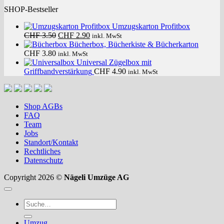
SHOP-Bestseller
Umzugskarton Profitbox
Ursprünglicher
Aktueller
CHF
3.50
CHF
2.90
inkl. MwSt
Preis
Preis
Bücherbox, Bücherkiste & Bücherkarton
war:
ist:
CHF
3.80
inkl. MwSt
CHF 3.50
CHF 2.90.
Universal Zügelbox mit
Griffbandverstärkung
CHF
4.90
inkl. MwSt
Shop AGBs
FAQ
Team
Jobs
Standort/Kontakt
Rechtliches
Datenschutz
Copyright 2026 ©
Nägeli Umzüge AG
Suche
nach:
Umzug