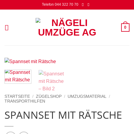
Zum
Telefon 044 322 70 70
Inhalt
springen
0
STARTSEITE
/
ZÜGELSHOP
/
UMZUGSMATERIAL
/
TRANSPORTHILFEN
SPANNSET MIT RÄTSCHE