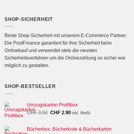
SHOP-SICHERHEIT
Beste Shop-Sicherheit mit unserem E-Commerce Partner:
Die PostFinance garantiert für Ihre Sicherheit beim
Onlinekauf und verwendet stets die neusten
Sicherheitsverfahren um die Onlinezahlung so sicher wie
möglich zu gestalten.
SHOP-BESTSELLER
Umzugskarton Profitbox
Ursprünglicher
Aktueller
CHF
3.50
CHF
2.90
inkl. MwSt
Preis
Preis
war:
ist:
Bücherbox, Bücherkiste & Bücherkarton
CHF 3.50
CHF 2.90.