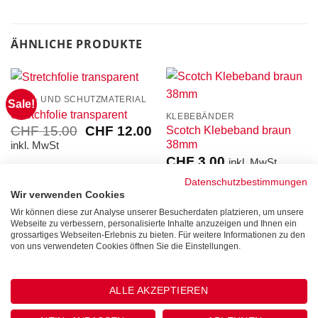
ÄHNLICHE PRODUKTE
PACK- UND SCHUTZMATERIAL
Sale!
Stretchfolie transparent
KLEBEBÄNDER
Ursprünglicher
Aktueller
CHF
15.00
CHF
12.00
Scotch Klebeband braun
Preis
Preis
38mm
inkl. MwSt
war:
ist:
CHF
3.00
inkl. MwSt
CHF 15.00
CHF 12.00.
Datenschutzbestimmungen
Wir verwenden Cookies
Wir können diese zur Analyse unserer Besucherdaten platzieren, um unsere
Webseite zu verbessern, personalisierte Inhalte anzuzeigen und Ihnen ein
grossartiges Webseiten-Erlebnis zu bieten. Für weitere Informationen zu den
von uns verwendeten Cookies öffnen Sie die Einstellungen.
ALLE AKZEPTIEREN