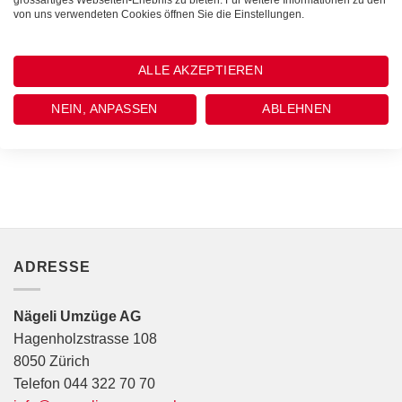
grossartiges Webseiten-Erlebnis zu bieten. Für weitere Informationen zu den
CHF
11.10
inkl. MwSt
Sanitär Kraftreiniger 750ml
von uns verwendeten Cookies öffnen Sie die Einstellungen.
CHF
9.50
inkl. MwSt
ALLE AKZEPTIEREN
NEIN, ANPASSEN
ABLEHNEN
ADRESSE
Nägeli Umzüge AG
Hagenholzstrasse 108
8050 Zürich
Telefon 044 322 70 70