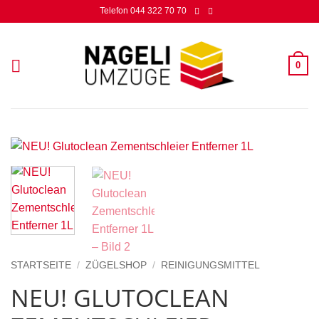
Zum
Telefon 044 322 70 70
Inhalt
springen
0
STARTSEITE
/
ZÜGELSHOP
/
REINIGUNGSMITTEL
NEU! GLUTOCLEAN