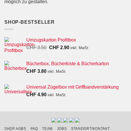
möglich zu gestalten.
SHOP-BESTSELLER
Umzugskarton Profitbox
Ursprünglicher
Aktueller
CHF
3.50
CHF
2.90
inkl. MwSt
Preis
Preis
war:
ist:
Bücherbox, Bücherkiste & Bücherkarton
CHF 3.50
CHF 2.90.
CHF
3.80
inkl. MwSt
Universal Zügelbox mit Griffbandverstärkung
CHF
4.90
inkl. MwSt
SHOP AGBS
FAQ
TEAM
JOBS
STANDORT/KONTAKT