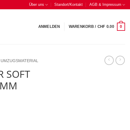
Über uns
Standort/Kontakt
AGB & Impressum
0
ANMELDEN
WARENKORB /
CHF
0.00
UMZUGSMATERIAL
R SOFT
6MM