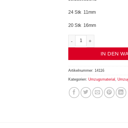
24 Stk 11mm
20 Stk 16mm
Filzschoner Soft grün 11&16mm
IN DEN W
Artikelnummer:
14116
Kategorien:
Umzugsmaterial
,
Umzug