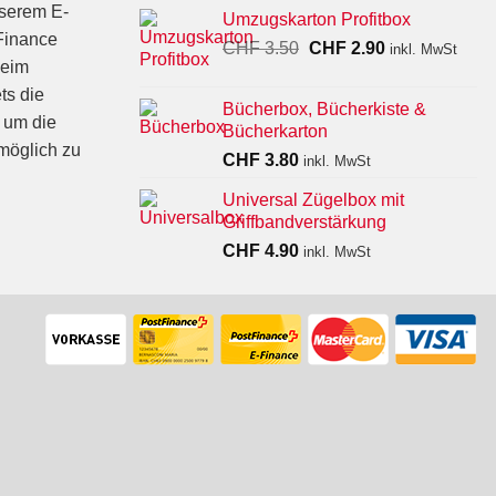
nserem E-
Umzugskarton Profitbox
Finance
Ursprünglicher
Aktueller
CHF
3.50
CHF
2.90
inkl. MwSt
beim
Preis
Preis
war:
ist:
ts die
Bücherbox, Bücherkiste &
CHF 3.50
CHF 2.90.
 um die
Bücherkarton
möglich zu
CHF
3.80
inkl. MwSt
Universal Zügelbox mit
Griffbandverstärkung
CHF
4.90
inkl. MwSt