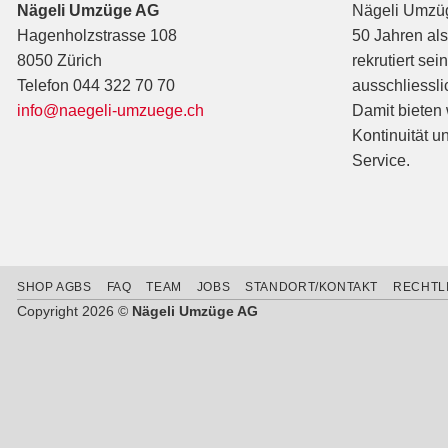
Nägeli Umzüge AG
Nägeli Umzüge
Hagenholzstrasse 108
50 Jahren als
8050 Zürich
rekrutiert sei
Telefon 044 322 70 70
ausschliessli
info@naegeli-umzuege.ch
Damit bieten
Kontinuität u
Service.
SHOP AGBS
FAQ
TEAM
JOBS
STANDORT/KONTAKT
RECHTL
Copyright 2026 ©
Nägeli Umzüge AG