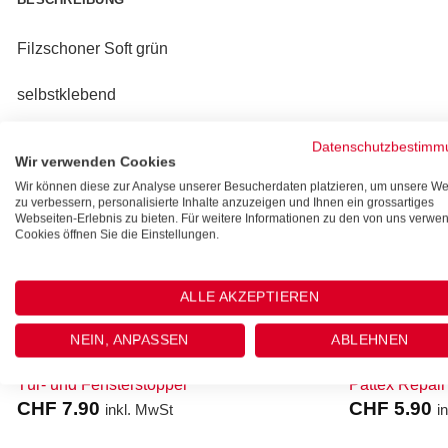
Filzschoner Soft grün
selbstklebend
24 Stk 11mm
Datenschutzbestimm
Wir verwenden Cookies
20 Stk 16mm
Wir können diese zur Analyse unserer Besucherdaten platzieren, um unsere We
zu verbessern, personalisierte Inhalte anzuzeigen und Ihnen ein grossartiges
Webseiten-Erlebnis zu bieten. Für weitere Informationen zu den von uns verwe
Cookies öffnen Sie die Einstellungen.
ÄHNLICHE PRODUKTE
ALLE AKZEPTIEREN
NEIN, ANPASSEN
ABLEHNEN
UMZUGSZUBEHÖR
UMZUGSZUBE
Tür- und Fensterstopper
Pattex Repair
CHF
7.90
CHF
5.90
inkl. MwSt
i