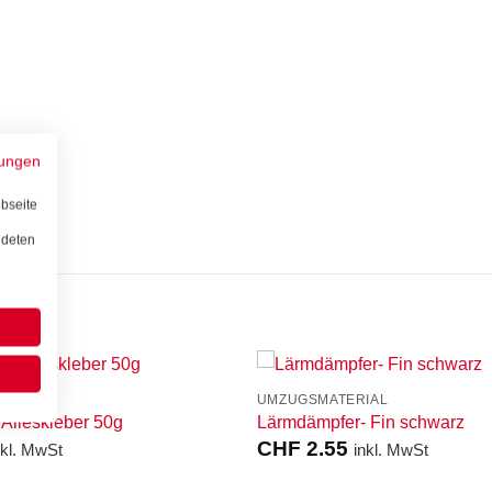
ungen
bseite
ndeten
HÖR
UMZUGSMATERIAL
 Alleskleber 50g
Lärmdämpfer- Fin schwarz
CHF
2.55
nkl. MwSt
inkl. MwSt