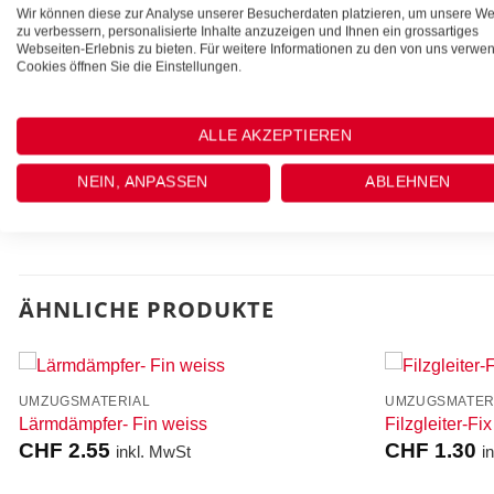
Wir können diese zur Analyse unserer Besucherdaten platzieren, um unsere We
zu verbessern, personalisierte Inhalte anzuzeigen und Ihnen ein grossartiges
Webseiten-Erlebnis zu bieten. Für weitere Informationen zu den von uns verwe
Filzschoner Soft weiss
Cookies öffnen Sie die Einstellungen.
selbstklebend
ALLE AKZEPTIEREN
24 Stk 11mm
NEIN, ANPASSEN
ABLEHNEN
20 Stk 16mm
ÄHNLICHE PRODUKTE
UMZUGSMATERIAL
UMZUGSMATER
Lärmdämpfer- Fin weiss
Filzgleiter-F
CHF
2.55
CHF
1.30
inkl. MwSt
i