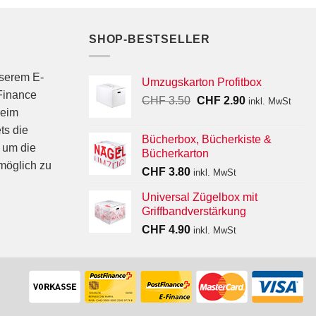
SHOP-BESTSELLER
nserem E-
Umzugskarton Profitbox
Finance
Ursprünglicher
Aktueller
CHF
3.50
CHF
2.90
inkl. MwSt
beim
Preis
Preis
war:
ist:
ts die
Bücherbox, Bücherkiste &
CHF 3.50
CHF 2.90.
 um die
Bücherkarton
möglich zu
CHF
3.80
inkl. MwSt
Universal Zügelbox mit
Griffbandverstärkung
CHF
4.90
inkl. MwSt