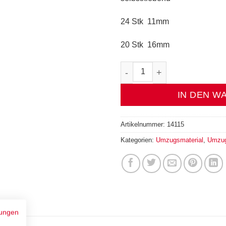
24 Stk 11mm
20 Stk 16mm
Filzschoner Soft weiss 11 & 16
IN DEN W
Artikelnummer:
14115
Kategorien:
Umzugsmaterial
,
Umzug
ungen