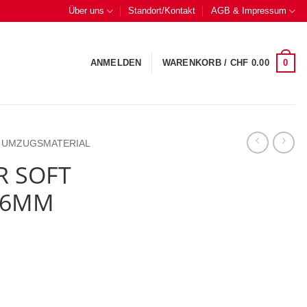
Über uns
Standort/Kontakt
AGB & Impressum
0
ANMELDEN
WARENKORB /
CHF
0.00
UMZUGSMATERIAL
R SOFT
 16MM