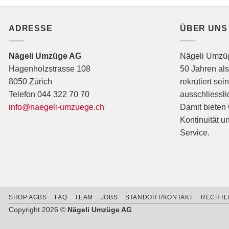
ADRESSE
ÜBER UNS
Nägeli Umzüge AG
Nägeli Umzüge
Hagenholzstrasse 108
50 Jahren als
8050 Zürich
rekrutiert sei
Telefon 044 322 70 70
ausschliessli
info@naegeli-umzuege.ch
Damit bieten
Kontinuität u
Service.
SHOP AGBS
FAQ
TEAM
JOBS
STANDORT/KONTAKT
RECHTL
Copyright 2026 ©
Nägeli Umzüge AG