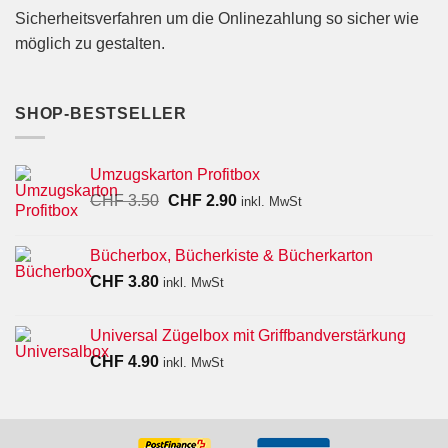
Sicherheitsverfahren um die Onlinezahlung so sicher wie
möglich zu gestalten.
SHOP-BESTSELLER
Umzugskarton Profitbox
Ursprünglicher
Aktueller
CHF
3.50
CHF
2.90
inkl. MwSt
Preis
Preis
war:
ist:
Bücherbox, Bücherkiste & Bücherkarton
CHF 3.50
CHF 2.90.
CHF
3.80
inkl. MwSt
Universal Zügelbox mit Griffbandverstärkung
CHF
4.90
inkl. MwSt