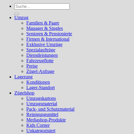
Suche
nach:
Umzug
Familien & Paare
Manager & Singles
Senioren & Pensionierte
Firmen & International
Exklusive Umzüge
Spezialaufträge
Dienstleistungen
Fahrzeugflotte
Preise
Zügel-Anfrage
Lagerung
Konditionen
Lager-Standort
Zügelshop
Umzugskartons
Umzugsmaterial
Pack- und Schutzmaterial
Reinigungsmittel
Mediashop-Produkte
Kids Corner
Unkategorisiert