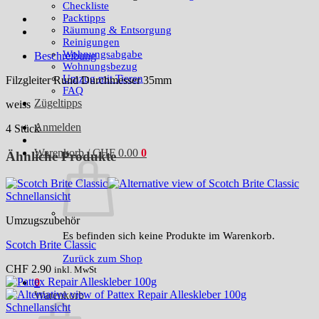
35mm
Checkliste
Menge
Packtipps
Räumung & Entsorgung
Reinigungen
Wohnungsabgabe
Beschreibung
Wohnungsbezug
Umzug mit Tieren
Filzgleiter Rund Durchmesser 35mm
FAQ
Zügeltipps
weiss
Anmelden
4 Stück
Warenkorb /
CHF
0.00
0
Ähnliche Produkte
Schnellansicht
Umzugszubehör
Es befinden sich keine Produkte im Warenkorb.
Scotch Brite Classic
Zurück zum Shop
CHF
2.90
inkl. MwSt
0
Warenkorb
Schnellansicht