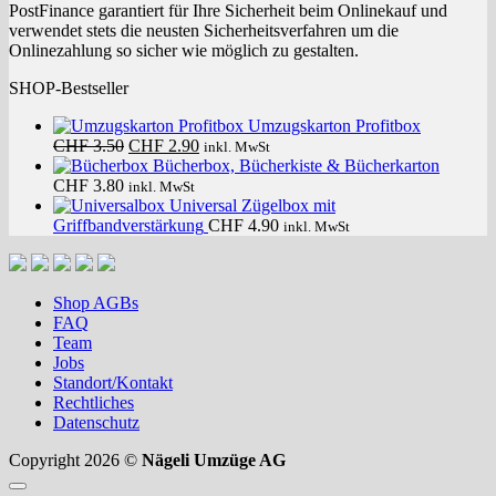
PostFinance garantiert für Ihre Sicherheit beim Onlinekauf und
verwendet stets die neusten Sicherheitsverfahren um die
Onlinezahlung so sicher wie möglich zu gestalten.
SHOP-Bestseller
Umzugskarton Profitbox
Ursprünglicher
Aktueller
CHF
3.50
CHF
2.90
inkl. MwSt
Preis
Preis
Bücherbox, Bücherkiste & Bücherkarton
war:
ist:
CHF
3.80
inkl. MwSt
CHF 3.50
CHF 2.90.
Universal Zügelbox mit
Griffbandverstärkung
CHF
4.90
inkl. MwSt
Shop AGBs
FAQ
Team
Jobs
Standort/Kontakt
Rechtliches
Datenschutz
Copyright 2026 ©
Nägeli Umzüge AG