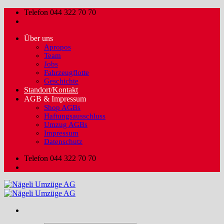
Zum
Telefon 044 322 70 70
Inhalt
springen
Über uns
Apropos
Team
Jobs
Fahrzeugflotte
Geschichte
Standort/Kontakt
AGB & Impressum
Shop AGBs
Haftungsausschluss
Umzug AGBs
Impressum
Datenschutz
Telefon 044 322 70 70