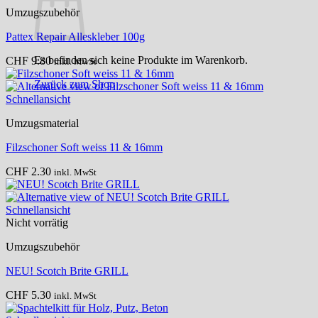
Umzugszubehör
Pattex Repair Alleskleber 100g
Es befinden sich keine Produkte im Warenkorb.
CHF
9.80
inkl. MwSt
Zurück zum Shop
Schnellansicht
Umzugsmaterial
Filzschoner Soft weiss 11 & 16mm
CHF
2.30
inkl. MwSt
Schnellansicht
Nicht vorrätig
Umzugszubehör
NEU! Scotch Brite GRILL
CHF
5.30
inkl. MwSt