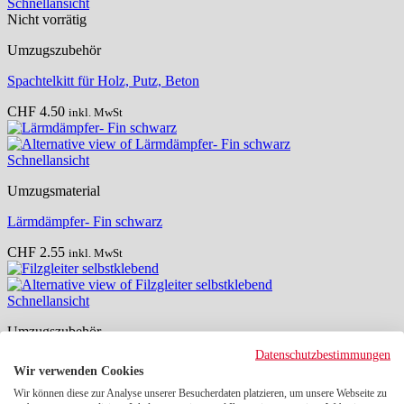
Schnellansicht
Nicht vorrätig
Umzugszubehör
Spachtelkitt für Holz, Putz, Beton
CHF
4.50
inkl. MwSt
Schnellansicht
Umzugsmaterial
Lärmdämpfer- Fin schwarz
CHF
2.55
inkl. MwSt
Schnellansicht
Umzugszubehör
Datenschutzbestimmungen
Filzgleiter selbstklebend
Wir verwenden Cookies
CHF
8.00
Wir können diese zur Analyse unserer Besucherdaten platzieren, um unsere Webseite zu
inkl. MwSt