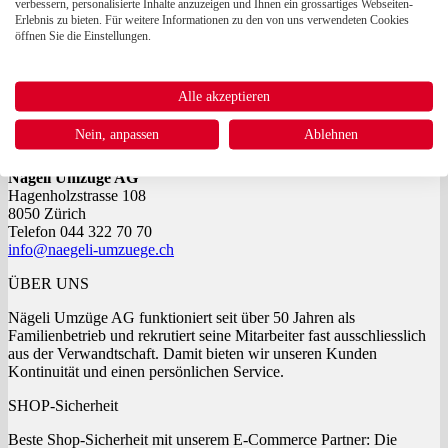
verbessern, personalisierte Inhalte anzuzeigen und Ihnen ein grossartiges Webseiten-
Erlebnis zu bieten. Für weitere Informationen zu den von uns verwendeten Cookies
Schnellansicht
öffnen Sie die Einstellungen.
Umzugszubehör
Schnur farbig 50m
Alle akzeptieren
CHF
5.50
inkl. MwSt
Nein, anpassen
Ablehnen
ADRESSE
Nägeli Umzüge AG
Hagenholzstrasse 108
8050 Zürich
Telefon 044 322 70 70
info@naegeli-umzuege.ch
ÜBER UNS
Nägeli Umzüge AG funktioniert seit über 50 Jahren als
Familienbetrieb und rekrutiert seine Mitarbeiter fast ausschliesslich
aus der Verwandtschaft. Damit bieten wir unseren Kunden
Kontinuität und einen persönlichen Service.
SHOP-Sicherheit
Beste Shop-Sicherheit mit unserem E-Commerce Partner: Die